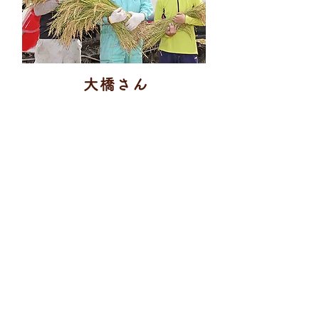
大橋さん
コシヒカリ、みずかがみ
清らかな高時川の伏流水、夏でも
冷たい水が育んでくれるお米は格
別です。
米作りの将来を担う、若いスタッ
フが真摯に向き合い「美味しく安
全なお米を多くの方に食べてもら
いたい」ということに情熱を注
ぎ、手間暇かけてお米を作ってい
ます。