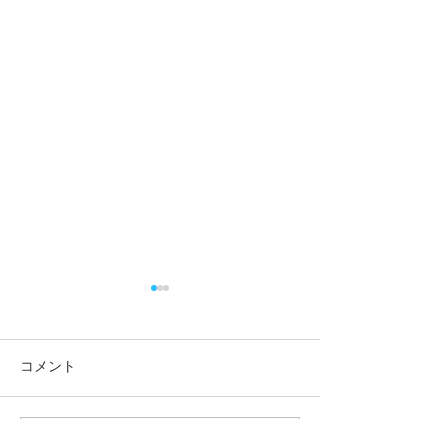
コメント
本日もたくさん
天気がもちなおして
コメントを追加…